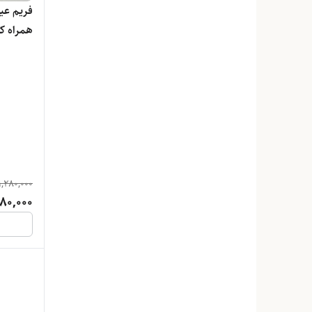
فریم عی
همراه کا
مخصوص
1,280,000
080,000