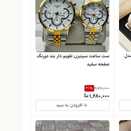
مدل
ست ساعت سیتیزن تقویم دار بند دورنگ
صفحه سفید
41
%
2,890,000
1,680,000
افزودن به سبد