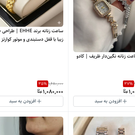
ساعت زنانه برند EHHE 
زیبا با قفل دستبندی و موتور کوارتز
ت زنانه نگین‌دار ظریف | کادو
35
%
1,680,000
37
%
1,080,000
1,
افزودن به سبد
افزودن به سبد