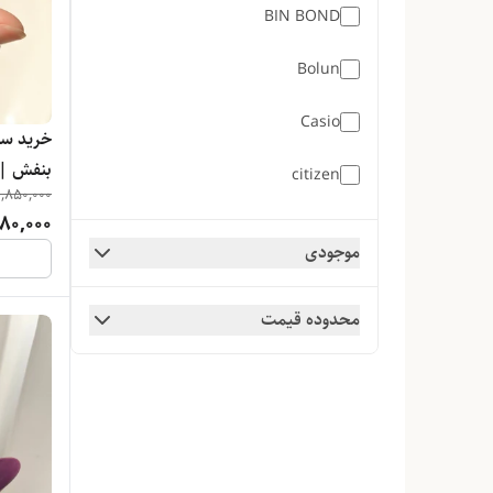
BIN BOND
Bolun
Casio
خرید س
بنفش | ا
citizen
1,850,000
کادوطور
680,000
Citizen
موجودی
DEEN KEEN
محدوده قیمت
DW
EHHE
flora
G-SHOCK