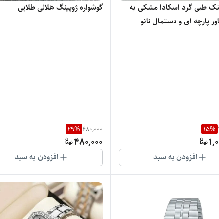
نک طبی گرد اسکادا مشکی به
گوشواره ژوپینگ هلالی طلایی
ور پارچه ای و دستمال نانو
 عینک
29
%
680,000
15
%
480,000
1,
افزودن به سبد
افزودن به سبد