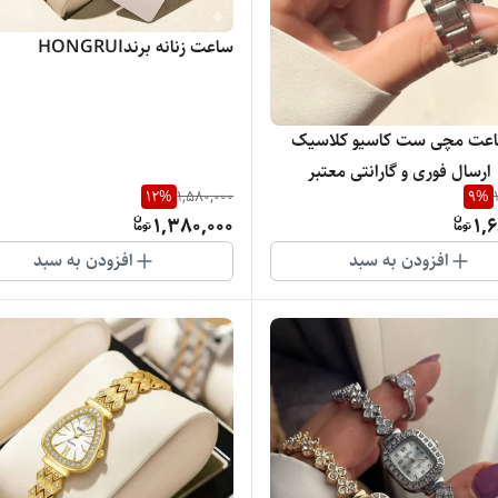
ساعت زنانه برندHONGRUI
اعت مچی ست کاسیو کلاسیک
رسال فوری و گارانتی معتبر
12
%
1,580,000
9
%
ی
1,380,000
1,
افزودن به سبد
افزودن به سبد