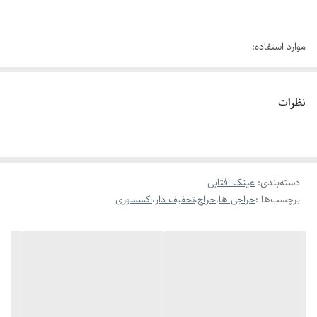
موارد استفاده:
طبی ، رانندگی ، مد و استایل ، روزمره
نظرات
رنگ:
دسته‌بندی
:
عینک افتابی
برچسب‌ها :
حراجی ها
،
حراج
،
تخفیف دار
،
اکسسوری
مشکی
فوق سبک
.
کیفیت قابل قبول