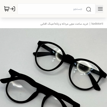
kadotorii | خرید ساعت مچی مردانه و زنانه
/
عینک افتابی