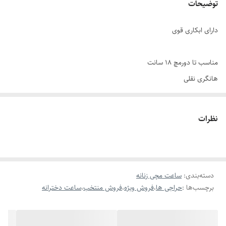
توضیحات
دارای ابکاری قوی
مناسب تا دورمچ ۱۸ سانت
هانگری نقلی
بند و بک استیل
نظرات
آبکاری قوی
قطر صفحه ۱۳ میل
دسته‌بندی
:
ساعت مچی زنانه
برچسب‌ها :
حراجی ها
،
فروش ویژه
،
فروش منتخب
،
ساعت دخترانه
طول بند ۲۰ سانت