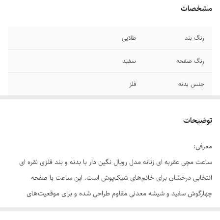
مشخصات
رنگ بند
طلایی
رنگ صفحه
سفید
جنس بدنه
فلز
فرم صفحه
چهارگوش
توضیحات
جنس شیشه
معدنی
معرفی:
نوع قفل بند
دستبندی
ساعت مچی عقربه ای زنانه مدل رویال نگین دار با بدنه و بند فلزی نقره ای
نوع موتور
کوارتز
انتخابی درخشان برای خانم‌های شیک‌پوش است. این ساعت با صفحه
چهارگوش سفید و شیشه معدنی مقاوم طراحی شده و برای موقعیت‌های
قطر صفحه ساعت
۲۱میلی متر
رسمی، اداری و حتی استفاده روزمره گزینه‌ای ایدئال است. ظرافت در طراحی