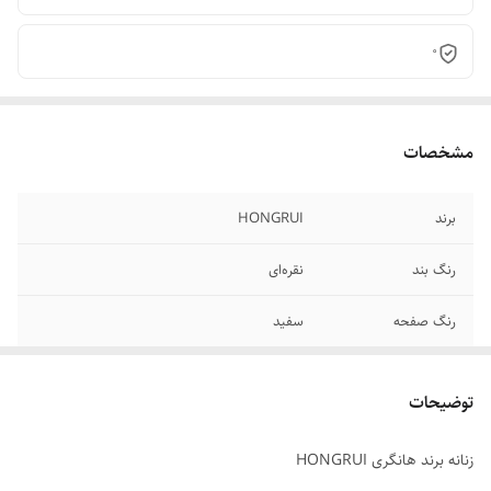
0
مشخصات
برند
HONGRUI
رنگ بند
نقره‌ای
رنگ صفحه
سفید
نوع موتور
کوارتز
توضیحات
جنس بند
استیل
زنانه برند هانگری HONGRUI