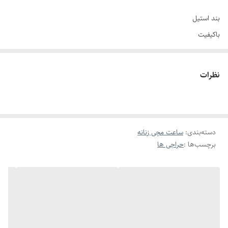
بند استیل
باکیفیت
طراحی خاص، زیبا و ظریف
قفل دستبندی
نظرات
موتور کوارتز
بند ظریف
دسته‌بندی
:
ساعت مچی زنانه
برچسب‌ها :
حراجی ها