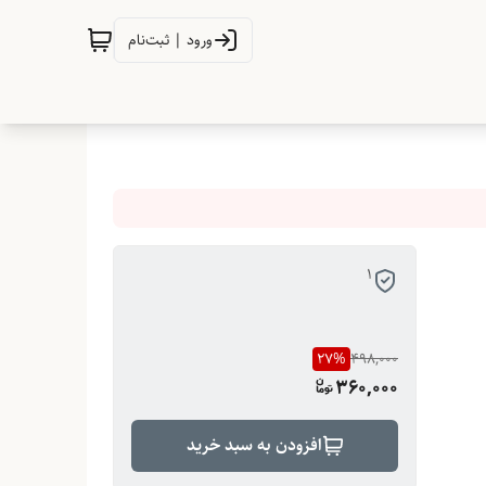
ورود | ثبت‌نام
1
27
%
498,000
360,000
افزودن به سبد خرید