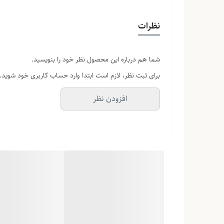
‏✔️کیفیت عالي
نظرات
✔️ ست
شما هم درباره این محصول نظر خود را بنویسید.
✔️داراي روز شمار
برای ثبت نظر، لازم است ابتدا وارد حساب کاربری خود شوید.
افزودن نظر
✔️بند فلزي
✔️ضد اب
✔️رنگ بندي جور🌈
❌ به همراه جعبه رایگان