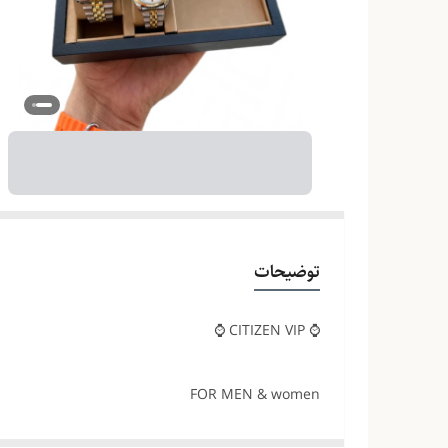
توضیحات
⌚️ CITIZEN VIP ⌚️
FOR MEN & women