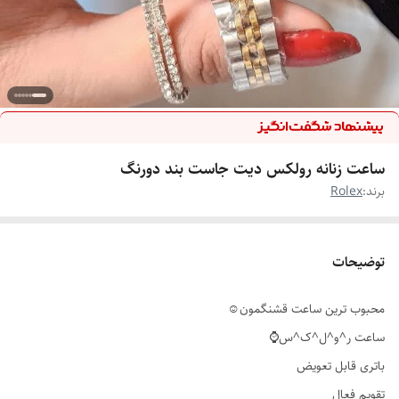
ساعت زنانه رولکس دیت جاست بند دورنگ
برند:
Rolex
توضیحات
محبوب ترین ساعت قشنگمون☺️
ساعت ر^و^ل^ک^س⌚️
باتری قابل تعویض
تقویم فعال