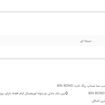
سرمه ای
ا ضداب رنگ ثابت BIN BOND
☑️BIN BOND ♤TRENDY STYLE 2025 《highe quality》 ⌚️بین باند مدلی نو زنونه اوریجینال ایام 
ری اضافی