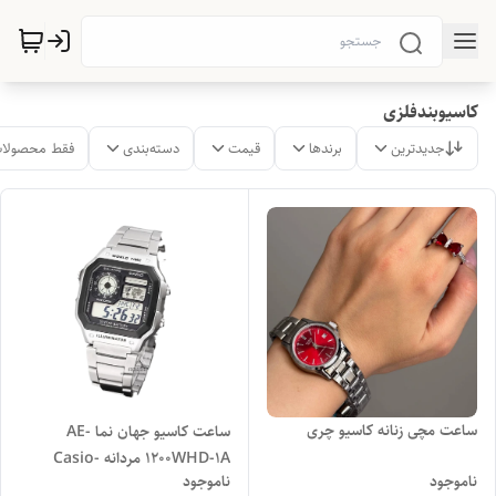
کاسیوبندفلزی
جدیدترین
برندها
قیمت
دسته‌بندی
فقط محصولات
ساعت مچی زنانه کاسیو چری
ساعت کاسیو جهان نما AE-
1200WHD-1A مردانه Casio-
ناموجود
ناموجود
2240-G | کادو طوری