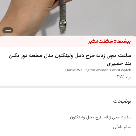
ساعت مچی زنانه طرح دنیل ولینگتون مدل صفحه دور نگین
بند حصیری
Daniel Wellington women's wrist watch
برند:
DW
توضیحات
ساعت مچی زنانه طرح دنیل ولینگتون
تمام طلایی