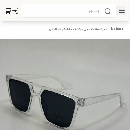
kadotorii | خرید ساعت مچی مردانه و زنانه
/
عینک افتابی