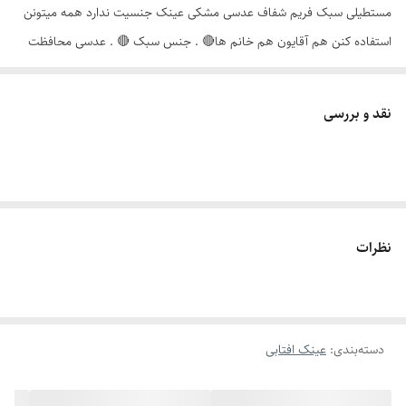
مستطیلی سبک فریم شفاف عدسی مشکی عینک جنسیت ندارد همه میتونن
استفاده کنن هم آقایون هم خانم ها🔴 . جنس سبک ‌🔴 . عدسی محافظت
کامل از چشم در برابر اشعه های مضر آفتاب و uv400🔴 . دارای کاور پارچه‌ ای
و دستمال نانو مخصوص عینک رایگان 🔴 . ارسال فوری و کاملا رایگان به کل
نقد و بررسی
ایران🔴 . دلیل قیمت مناسب و کیفیت بالا دست اول بودن خرید شماست ،
تیم رزیدنت وارد کننده مستقیم انواع عینک میباشد🔴 . تمامی عینک ها قبل
ارسال کامل چک میشوند که مشکی و خط و خش ای نداشته باشند ، پس با
خیال راحت خرید کنین🔴 . ضمانت مرجوعی و تعویض بی قید و شرط🔴 .
تمامی عکس ها و فیلم ها توسط تیم رزیدنت گرفته شده و اختصاصی برند
نظرات
رزیدنت میباشد( جرنالی نیست)🙏
دسته‌بندی
:
عینک افتابی