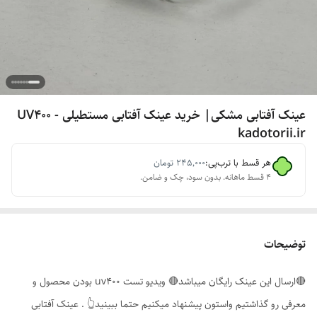
عینک آفتابی مشکی| خرید عینک آفتابی مستطیلی UV400 -
kadotorii.ir
هر قسط با ترب‌پی:
۲۴۵٬۰۰۰
تومان
۴ قسط ماهانه. بدون سود، چک و ضامن.
توضیحات
🔴ارسال این عینک رایگان میباشد🔴 ویدیو تست uv400 بودن محصول و
معرفی رو گذاشتیم واستون پیشنهاد میکنیم حتما ببینید👆 . عینک آفتابی