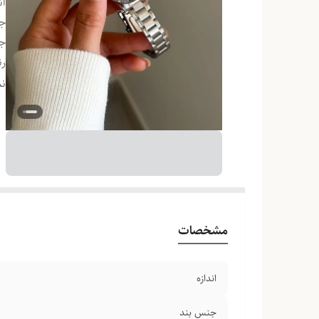
ان
ج
ج
ر
رن
نم
مشخصات
اندازه
جنس بند