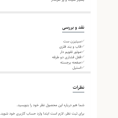
صفحه ضد خش
نقد و بررسی
باتری قابل تعویض
✅سیتیزن ست
✅قاب و بند فلزی
همراه جعبه ی زیبا و بالشتک
✅موتور تقویم دار
✅قفل فشاری دو طرفه
جنس بدنه
✅صفحه برجسته
استیل ضد زنگ
✅استیل
✅صفحه سفید
جنس بند
نظرات
استیل
شما هم درباره این محصول نظر خود را بنویسید.
نوع موتور
برای ثبت نظر، لازم است ابتدا وارد حساب کاربری خود شوید.
کوارتز