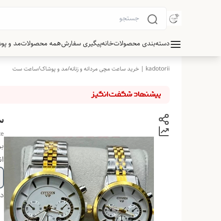
دسته‌بندی محصولات
خانه
پیگیری سفارش
همه محصولات
مد و پو
kadotorii | خرید ساعت مچی مردانه و زنانه
/
مد و پوشاک
/
ساعت ست
س
te
بر
ان
دس