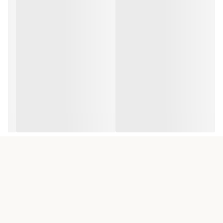
ابعاد:
قطر شیشه زنانه ۲۲ میل و مردانه ۳۰ میل
♦️قیمت به صورت تک میباشد♦️
♦️برای خرید ست دوبار به سبد خریدتون اضافه کنید♦️
ساعت کاسیو دیجیتال نوستالژی به قیمت پخش نمایندگی با ارسال رایگان به
سراسرکشور
دارای تقویم‌،آلارم، مقاومت رنگ بالا ،کیفیت عالی ،همراه جعبه
---ضداب---