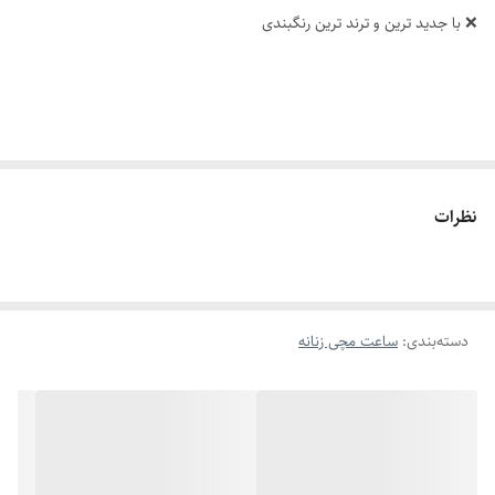
❌ با جدید ترین و ترند ترین رنگبندی
✅ قفل کلیپسی
نظرات
✅ کیفیت سفارشی
✅ دارای روز شمار
دسته‌بندی
:
ساعت مچی زنانه
✅ بند استیل
✅ موتور کوارتز