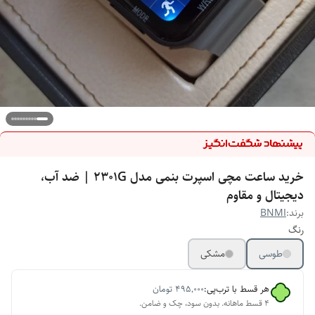
خرید ساعت مچی اسپرت بنمی مدل 2301G | ضد آب،
دیجیتال و مقاوم
برند:
BNMI
رنگ
طوسی
مشکی
هر قسط با ترب‌پی:
۴۹۵٬۰۰۰
تومان
۴ قسط ماهانه. بدون سود، چک و ضامن.