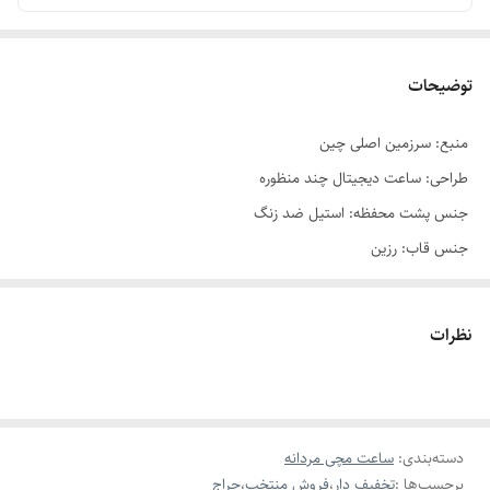
توضیحات
منبع: سرزمین اصلی چین
طراحی: ساعت دیجیتال چند منظوره
جنس پشت محفظه: استیل ضد زنگ
جنس قاب: رزین
شکل کابینت: مربع
نوع جنس شیشه صفحه: شیشه ارگانیک
نظرات
قطر صفحه: ۴۳ میلی‌متر
ضخامت مقیاس: ۱۴ میلی‌متر
طول بند: ۲۵.۲ سانتی‌متر
دسته‌بندی
:
نوع جنس نوار: TPU
ساعت مچی مردانه
برچسب‌ها :
تخفیف دار
،
فروش منتخب
،
حراج