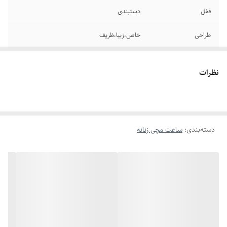
قفل
دستبندی
طراحی
خاص،زیبا،ظریف
موتور
کوارتز
نظرات
مناسب برای
روزمره،مجلسی هدیه دادن
دسته‌بندی
:
ساعت مچی زنانه