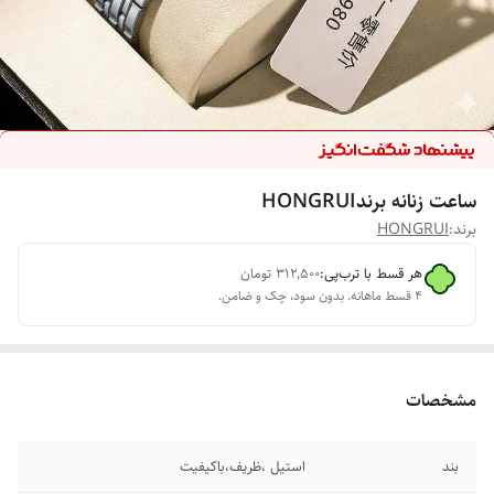
ساعت زنانه برندHONGRUI
برند:
HONGRUI
هر قسط با ترب‌پی:
۳۱۲٬۵۰۰
تومان
۴ قسط ماهانه. بدون سود، چک و ضامن.
مشخصات
بند
استیل ،ظریف،باکیفیت