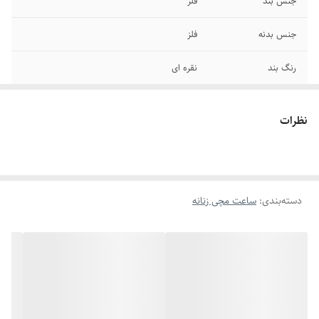
جنس بند
فلز
جنس بدنه
فلز
رنگ بند
نقره ای
رنگ صفحه
سبز
نظرات
رنگ قاب
نقره ای
اصالت ساخت
کپی
دسته‌بندی
:
ساعت مچی زنانه
کشور سازنده موتور
چین
نوع قفل
کلیپسی راحت
نوع موتور
انالوگ
شکل صفحه
گردد