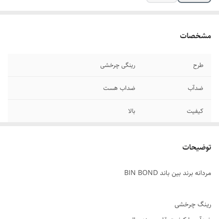
مشخصات
طرح
رینگی چرخشی
ضدآب
ضداب هست
کیفیت
بالا
طراحی
طرح رینگ ماشین
توضیحات
قفل
کلیپسی
مردانه برند بین باند BIN BOND
نوع موتور
کوارتز
بند
استیل
رینگ چرخشی