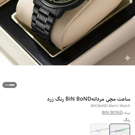
ساعت مچی مردانهBiN BoND رنگ زرد
BiN BoND Men's Watch
برند:
BIN BOND
رنگ
سبز
زرد