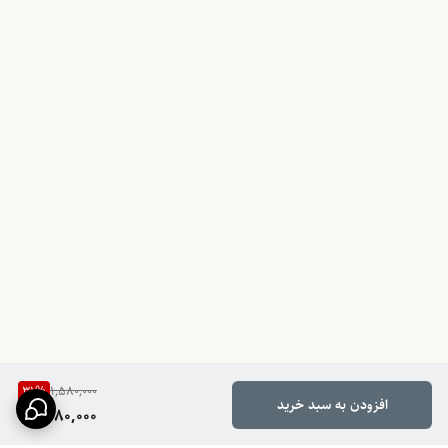
ساعت
رنگ عقربه ها
نقره ای
طراحی صفحه
اعداد لاتین
اقلام همراه
31
%
1,580,000
افزودن به سبد خرید
1,080,000
جعبه