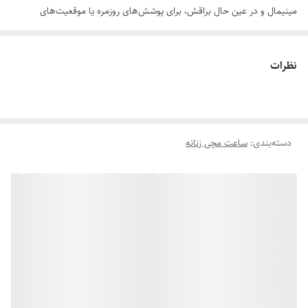
مینیمال و در عین حال براقش، برای پوشش‌های روزمره یا موقعیت‌های
رسمی‌تر مناسب است و می‌توان آن را به‌خوبی با لباس‌های رسمی یا نیمه‌فرمال
ست کرد تا ظاهری هماهنگ و متعادل ایجاد شود. برای تکمیل استایل،
نظرات
می‌توان این ساعت را کنار زیورآلات نقره‌ای یا اکسسوری‌های سبک دستبندی
گذاشت تا حس ظرافت و سادگی بیشتر دیده شود. استفاده از این ساعت،
به‌عنوان یک اکسسوری برجسته اما نه پرزرق‌وبرق، به جذابیت ظاهری کمک
دسته‌بندی
:
ساعت مچی زنانه
می‌کند و هم‌زمان راحتی و کارایی یک ساعت عقربه‌ای را دارد.ویژگی های فنی:
رنگ صفحه
سفید
رنگ بدنه
نقره ای