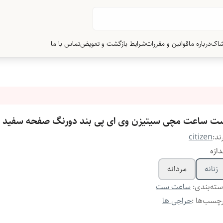
شاک
درباره ما
قوانین و مقررات
شرایط بازگشت و تعویض
تماس با ما
ت ساعت مچی سیتیزن وی ای پی بند دورنگ صفحه سفید
ند:
citizen
دازه
زنانه
مردانه
ته‌بندی
:
ساعت ست
چسب‌ها :
حراجی ها