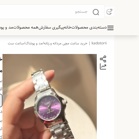
دسته‌بندی محصولات
خانه
پیگیری سفارش
همه محصولات
مد و پو
kadotorii | خرید ساعت مچی مردانه و زنانه
/
مد و پوشاک
/
ساعت ست
خ
م
بر
ان
دس
بر
اس
ک