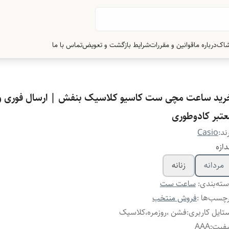
شاک
درباره ما
قوانین و مقررات
شرایط بازگشت و تعویض
تماس با ما
رید ساعت مچی ست کاسیو کلاسیک بنفش | ارسال فوری و گ
عتبر کادوطوری
ند:
Casio
دازه
مردانه
زنانه
ته‌بندی
:
ساعت ست
چسب‌ها :
فروش منتخب
تایل کاربری
:
فشن ،روزمره،کلاسیک
یفیت
:
AAA