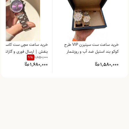
خرید ساعت ست سیتیزن VIP طرح
خرید ساعت مچی ست کاسیو ک
کوکو بند استیل ضد آب و روزشمار
بنفش | ارسال فوری و گارانتی م
9
%
1,850,000
کادوطوری
1,680,000
1,580,000